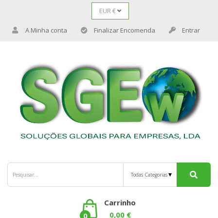
EUR €
A Minha conta
Finalizar Encomenda
Entrar
Carrinho
0,00 €
0