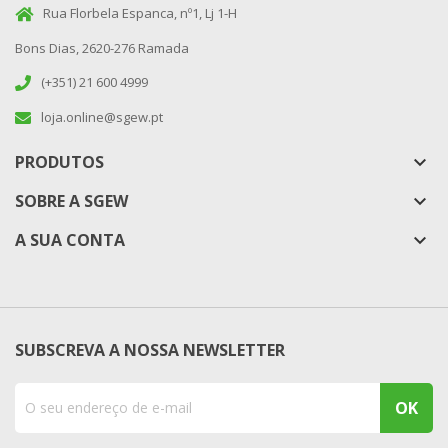
Rua Florbela Espanca, nº1, Lj 1-H
Bons Dias, 2620-276 Ramada
(+351) 21 600 4999
loja.online@sgew.pt
PRODUTOS
keyboard_arrow_down
SOBRE A SGEW
keyboard_arrow_down
A SUA CONTA

SUBSCREVA A NOSSA NEWSLETTER