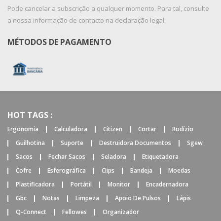
Pode cancelar a subscrição a qualquer momento. Para tal, consulte
a nossa informação de contacto na declaração legal.
MÉTODOS DE PAGAMENTO
HOT TAGS :
Ergonomia
Calculadora
Citizen
Cortar
Rodízio
Guilhotina
Suporte
Destruidora Documentos
Sgew
Sacos
Fechar Sacos
Seladora
Etiquetadora
Cofre
Esferográfica
Clips
Bandeja
Moedas
Plastificadora
Portátil
Monitor
Encadernadora
Gbc
Notas
Limpeza
Apoio De Pulsos
Lápis
Q-Connect
Fellowes
Organizador