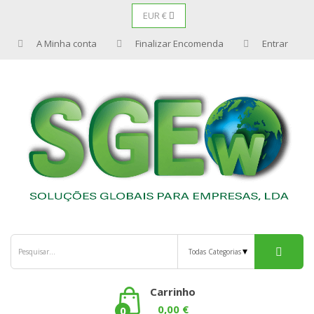
EUR €
A Minha conta
Finalizar Encomenda
Entrar
Carrinho
0,00 €
0