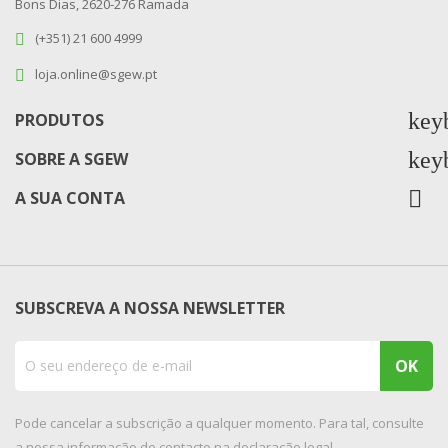
Bons Dias, 2620-276 Ramada
(+351) 21 600 4999
loja.online@sgew.pt
key
PRODUTOS
key
SOBRE A SGEW

A SUA CONTA
SUBSCREVA A NOSSA NEWSLETTER
Pode cancelar a subscrição a qualquer momento. Para tal, consulte
a nossa informação de contacto na declaração legal.