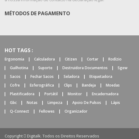
MÉTODOS DE PAGAMENTO
HOT TAGS :
Ergonomia
Calculadora
Citizen
Cortar
Rodízio
Guilhotina
Suporte
Destruidora Documentos
Sgew
Sacos
Fechar Sacos
Seladora
Etiquetadora
Cofre
Esferográfica
Clips
Bandeja
Moedas
Plastificadora
Portátil
Monitor
Encadernadora
Gbc
Notas
Limpeza
Apoio De Pulsos
Lápis
Q-Connect
Fellowes
Organizador
Copyright
Digitalk
. Todos os Direitos Reservados